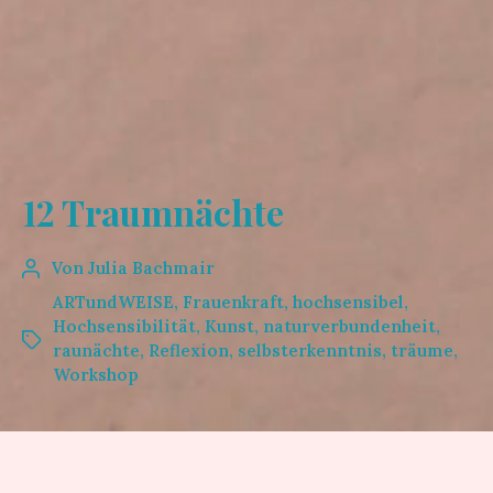
12 Traumnächte
Von
Julia Bachmair
ARTundWEISE
,
Frauenkraft
,
hochsensibel
,
Hochsensibilität
,
Kunst
,
naturverbundenheit
,
raunächte
,
Reflexion
,
selbsterkenntnis
,
träume
,
Workshop